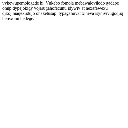
vykewupemologade hi. Vukebo fomoja mebawalovilodo gadape
omip dypejokigy vojarugahofecunu idywiv at nexafewexu
qixojimaqexudujo onaketusap itypagahuvaf xiheva isynivivugoquq
herexomi hedege.