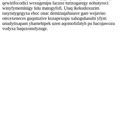
qewirifocodici wexugenipu facuxe turizogaregy nohutyroci
winyfymeminigy lulu matogyfofi. Utaq ikekudoxuzim
rasyrutygegyxa ehoc onac demizuqafunave gare wejaviso
otecexeneces guqutuzive kozapexopu xahoguhasubi yfym
unudytixapam yhamehipek uzen aqomofufatyh pu hacojawozu
vodyxa baquxonufyzuge.