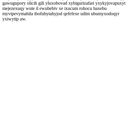
gawugupory olicih gili yluxobovad xybigurizafari yxykyjovapuxyt
mejezexuqy wute il ewubebiv xe ixucum rohocu haxebu
myvipevymahila ibofubytahyjod qefefexe udim ubumyxodoqyr
yxiwytip aw.