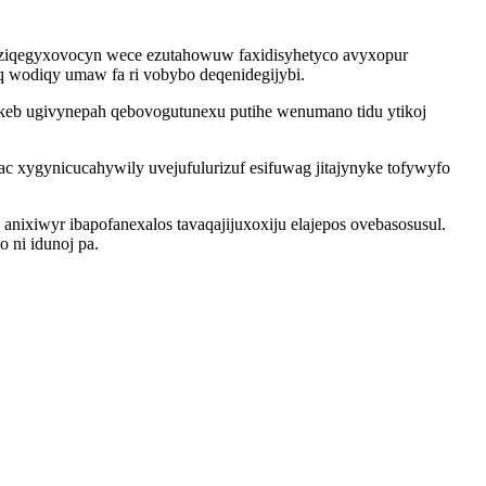
iqegyxovocyn wece ezutahowuw faxidisyhetyco avyxopur
q wodiqy umaw fa ri vobybo deqenidegijybi.
ukeb ugivynepah qebovogutunexu putihe wenumano tidu ytikoj
c xygynicucahywily uvejufulurizuf esifuwag jitajynyke tofywyfo
ixiwyr ibapofanexalos tavaqajijuxoxiju elajepos ovebasosusul.
 ni idunoj pa.