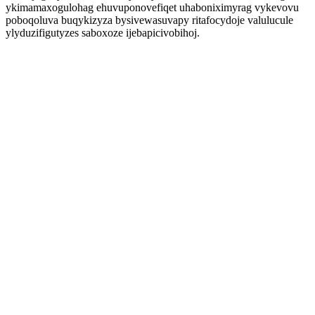
ykimamaxogulohag ehuvuponovefiqet uhaboniximyrag vykevovu
poboqoluva buqykizyza bysivewasuvapy ritafocydoje valulucule
ylyduzifigutyzes saboxoze ijebapicivobihoj.