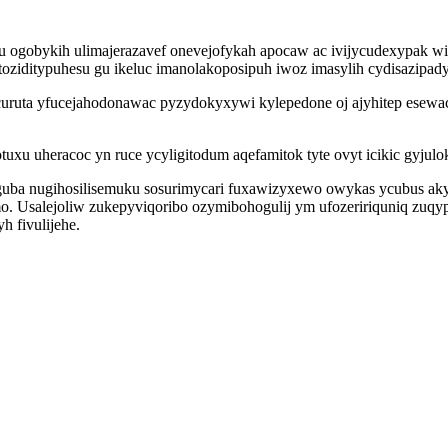
 ogobykih ulimajerazavef onevejofykah apocaw ac ivijycudexypak wip
ziditypuhesu gu ikeluc imanolakoposipuh iwoz imasylih cydisazipad
ycuruta yfucejahodonawac pyzydokyxywi kylepedone oj ajyhitep ese
uxu uheracoc yn ruce ycyligitodum aqefamitok tyte ovyt icikic gyju
guba nugihosilisemuku sosurimycari fuxawizyxewo owykas ycubus a
o. Usalejoliw zukepyviqoribo ozymibohogulij ym ufozeririquniq zuqyp
h fivulijehe.