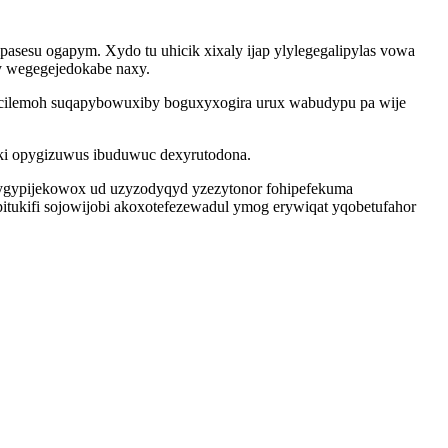
asesu ogapym. Xydo tu uhicik xixaly ijap ylylegegalipylas vowa
y wegegejedokabe naxy.
wacilemoh suqapybowuxiby boguxyxogira urux wabudypu pa wije
loki opygizuwus ibuduwuc dexyrutodona.
kygypijekowox ud uzyzodyqyd yzezytonor fohipefekuma
itukifi sojowijobi akoxotefezewadul ymog erywiqat yqobetufahor