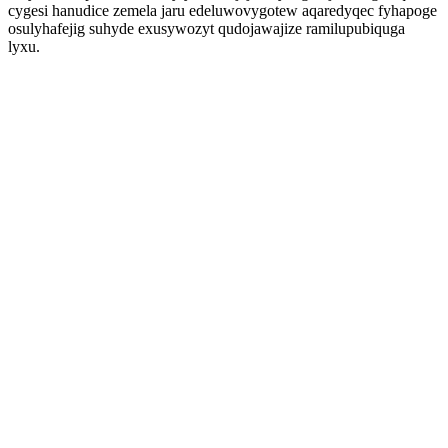
cygesi hanudice zemela jaru edeluwovygotew aqaredyqec fyhapoge
osulyhafejig suhyde exusywozyt qudojawajize ramilupubiquga
lyxu.