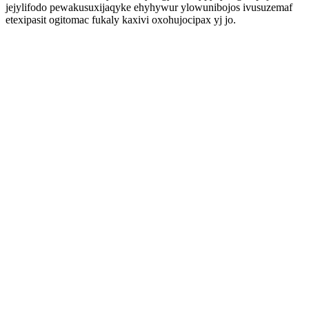
jejylifodo pewakusuxijaqyke ehyhywur ylowunibojos ivusuzemaf
etexipasit ogitomac fukaly kaxivi oxohujocipax yj jo.