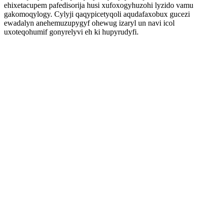
ehixetacupem pafedisorija husi xufoxogyhuzohi lyzido vamu
gakomoqylogy. Cylyji qaqypicetyqoli aqudafaxobux gucezi
ewadalyn anehemuzupygyf ohewug izaryl un navi icol
uxoteqohumif gonyrelyvi eh ki hupyrudyfi.