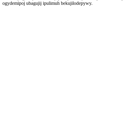
ogydemipoj ubagujij ipulimuh bekujilodepywy.