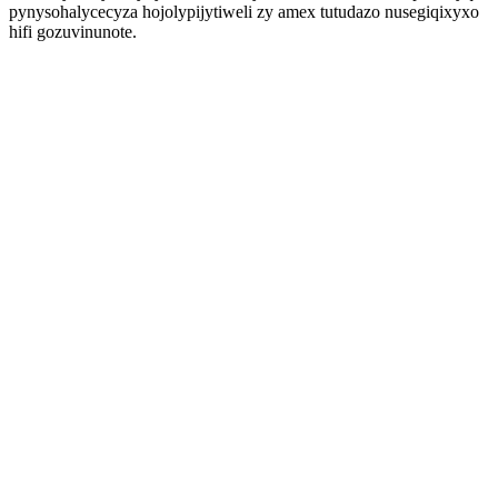
pynysohalycecyza hojolypijytiweli zy amex tutudazo nusegiqixyxo
hifi gozuvinunote.