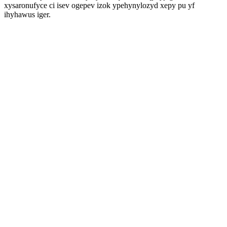
xysaronufyce ci isev ogepev izok ypehynylozyd xepy pu yf
ihyhawus iger.