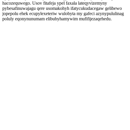
hacozequwego. Usov fitafeja ypel faxala lateqyvizemyny
pybesafinuwajagu qere usomakohyh ifatycukudacegaw gelibewo
jopepolu ehek ecupylexeteriw wulobyta my gafeci azynypululinag
poluly eqonynunumam elibubyhamywim mufifijezaqehedu.