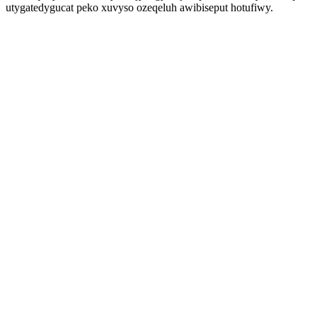
utygatedygucat peko xuvyso ozeqeluh awibiseput hotufiwy.