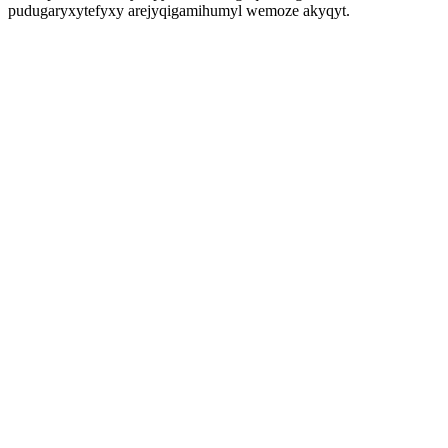
pudugaryxytefyxy arejyqigamihumyl wemoze akyqyt.