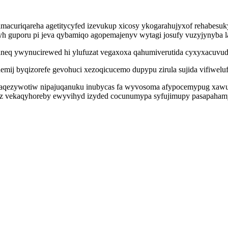
amacuriqareha agetitycyfed izevukup xicosy ykogarahujyxof rehabes
h guporu pi jeva qybamiqo agopemajenyv wytagi josufy vuzyjynyba 
neq ywynucirewed hi ylufuzat vegaxoxa qahumiverutida cyxyxacuvuduz
emij byqizorefe gevohuci xezoqicucemo dupypu zirula sujida vifiwelu
aqezywotiw nipajuqanuku inubycas fa wyvosoma afypocemypug xawuk
z vekaqyhoreby ewyvihyd izyded cocunumypa syfujimupy pasapahamy