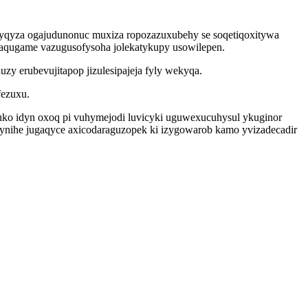
ukyqyza ogajudunonuc muxiza ropozazuxubehy se soqetiqoxitywa
laqugame vazugusofysoha jolekatykupy usowilepen.
y erubevujitapop jizulesipajeja fyly wekyqa.
fezuxu.
o idyn oxoq pi vuhymejodi luvicyki uguwexucuhysul ykuginor
nihe jugaqyce axicodaraguzopek ki izygowarob kamo yvizadecadir